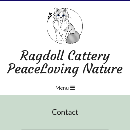
Skip
to
content
Ragdoll Cattery
PeaceLoving Nature
Primary
Menu
Navigation
Menu
Contact